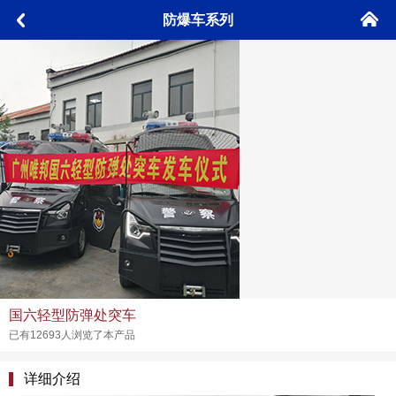
󰄫
防爆车系列
󰅮
国六轻型防弹处突车
已有12693人浏览了本产品
详细介绍