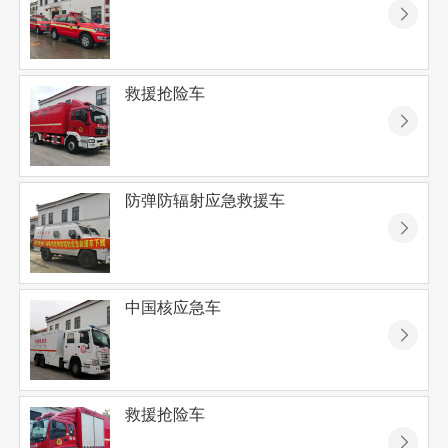
󰊯
救援抢险车
󰊯
防弹防辐射应急救援车
󰊯
中国核应急车
󰊯
救援抢险车
󰊯