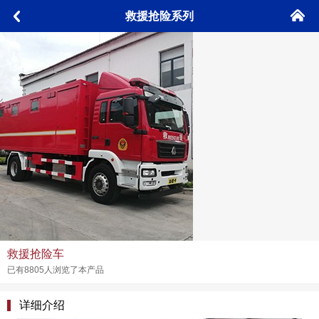
󰄫
救援抢险系列
󰅮
救援抢险车
已有8805人浏览了本产品
详细介绍