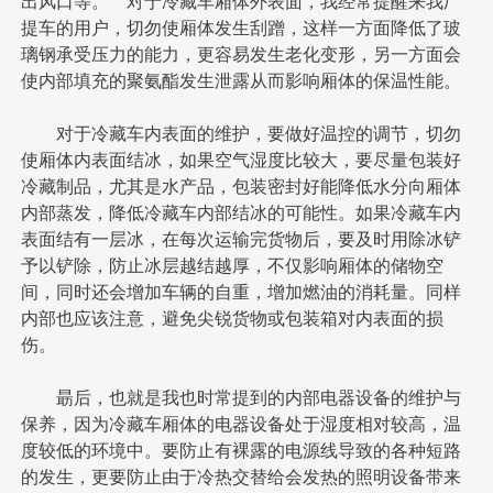
出风口等。 对于冷藏车厢体外表面，我经常提醒来我厂
提车的用户，切勿使厢体发生刮蹭，这样一方面降低了玻
璃钢承受压力的能力，更容易发生老化变形，另一方面会
使内部填充的聚氨酯发生泄露从而影响厢体的保温性能。
对于冷藏车内表面的维护，要做好温控的调节，切勿
使厢体内表面结冰，如果空气湿度比较大，要尽量包装好
冷藏制品，尤其是水产品，包装密封好能降低水分向厢体
内部蒸发，降低冷藏车内部结冰的可能性。如果冷藏车内
表面结有一层冰，在每次运输完货物后，要及时用除冰铲
予以铲除，防止冰层越结越厚，不仅影响厢体的储物空
间，同时还会增加车辆的自重，增加燃油的消耗量。同样
内部也应该注意，避免尖锐货物或包装箱对内表面的损
伤。
朂后，也就是我也时常提到的内部电器设备的维护与
保养，因为冷藏车厢体的电器设备处于湿度相对较高，温
度较低的环境中。要防止有裸露的电源线导致的各种短路
的发生，更要防止由于冷热交替给会发热的照明设备带来