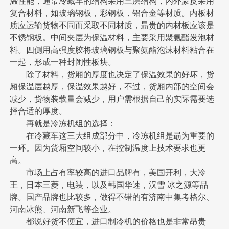
温性能，通常冷藏车的结构采用三层结构，内外蒙皮采用
复合材料，如玻璃钢板，彩钢板，铝合金等材质。内板材
质应运输货物不同而采取不同材质，朂贵的内材板应该是
不锈钢板。中间夹层为保温材料，主要采用聚氨酯发泡材
料。四侧用高强度胶将玻璃钢板与聚氨酯泡沫材料粘合在
一起，形成一种封闭性板块。
除了材料，货厢的厚度也决定了保温效果的好坏，货
厢保温层越厚，保温效果越好，不过，货厢内部的空间会
减少，货物装载量会减少，用户需根据自己的实际需要选
择合适的厚度。
再就是冷冻机组的选择：
在冷藏车这三大组成部分中，冷冻机组是朂为重要的
一环。因为货厢空间较小，在控制温度上技术要求也更
高。
市场上占有率较高的进口品牌有，美国开利，大冷
王，日本三菱，电装，以及韩国华速，汉雪 冰之源等品
牌。国产品牌也比较多，做得不错的有济南中集考格尔、
河南冰熊、河南新飞等企业。
都说好货不便宜，进口制冷机的价格也是非常昂贵