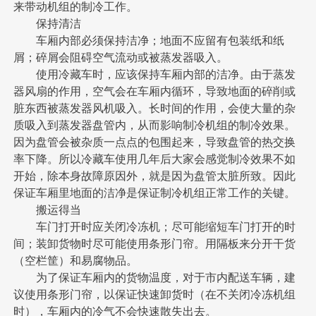
来带动机组的制冷工作。
保持清洁
车厢内部必须保持洁净；地面不应留有包装纸和纸
屑；碎屑会阻碍空气流动或被蒸发器吸入。
使用冷藏车时，应该保持车厢内部的洁净。由于蒸发
器风扇的作用，空气会在车厢内循环，导致地面的碎削或
脏东西被蒸发器风机吸入。长时间的作用，会使大量的杂
质吸入到蒸发器盘管内，从而影响制冷机组的制冷效果。
因为盘管会被杂质一点点的包围起来，导致盘管的热交换
率下降。所以冷藏车使用几年后大家会感觉制冷效果不如
开始，除本身故障原因外，就是因为盘管太脏所致。因此
保证车厢里地面的洁净是保证制冷机组正常工作的关键。
搬运得当
车门打开时应关闭冷冻机；尽可能缩短车门打开的时
间；装卸货物时尽可能使用条形门帘。用隔板来分开干货
（空栏筐）和易腐物品。
为了保证车厢内的货物温度，对于市内配送车辆，建
议使用条形门帘，以保证快速卸货时（在不关闭冷冻机组
时），车厢内的冷气不会快速散失出去。