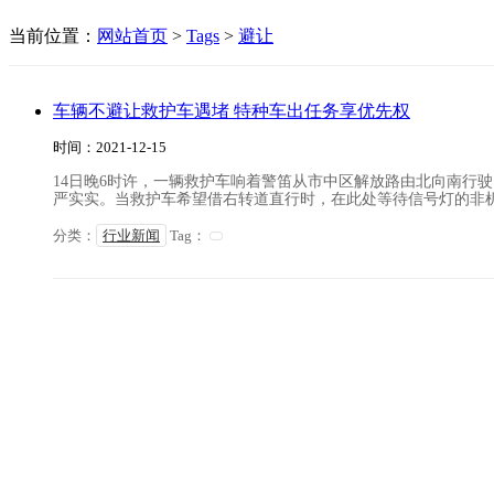
当前位置：
网站首页
>
Tags
>
避让
车辆不避让救护车遇堵 特种车出任务享优先权
时间：2021-12-15
14日晚6时许，一辆救护车响着警笛从市中区解放路由北向南行
严实实。当救护车希望借右转道直行时，在此处等待信号灯的非机动
分类：
行业新闻
Tag：